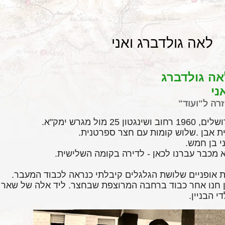
לאה גולדברג ואני
אה גולדברג
אני
רה
ל
"ועוד"
 1960 רחוב ושינגטון 25 מול מגרש ימק"א
.
ת אבן
.
שלוש קומות עם חצר ספרטנית
.
י בן חמש
.
 מכבר עברנו לכאן - לדירה בקומה ה
שלישית
.
 אופניים שלושת הגלגלים קיבלתי כנראה לכבוד המעבר
.
 חנו
אחר כבוד ברחבה המרוצפת שבחצר. ליד אלה של שאר
די הבניין.