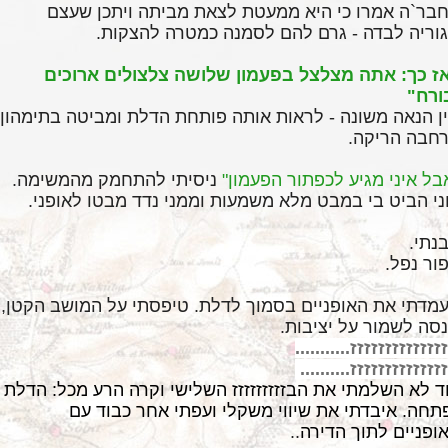
בר`ה אמרו כי היא ממעטת לצאת מביתה
ויתכן שעצם
וריה לבדה - גרם להם לסמנה כמטרה להצקות
.
ז כך: אתה מצלצל
בפעמון שלושה צלצולים ארוכים
ורח
"
ן הנאה משונה - לראות אותה פותחת הדלת
ומביטה בתימהון
חבה הריקה
.
בל איני מגיע לכפתור הפעמון"
ניסיתי להתחמק
מהמשימה
.
ני הביט בי במבט מלא משמעות וממני נדד מבטו לאופני
.
נתי
.
ור נפל
.
מדתי את האופניים בסמוך לדלת. טיפסתי על המושב הקטן,
סה
לשמור על יציבות
.
זזזזזזזזזזזזז
.......
....
זזזזזזזזזזזז
ז
..........
ד לא השלמתי את הבזזזזזזזזז השלישי וקרה הרע מכל: הדלת
תחה. איבדתי את שיווי משקלי ועפתי אחר כבוד עם
ופניים לתוך הדירה
..