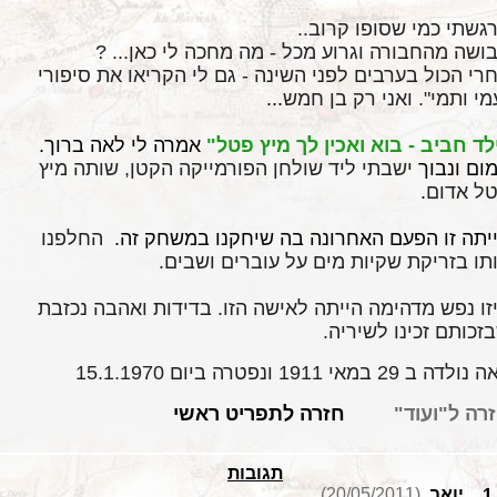
גשתי
כמי שסופו קרוב
..
ושה מהחבורה וגרוע מכל - מה מחכה לי כאן
? ...
רי
הכול בערבים לפני השינה - גם לי הקריאו את סיפורי
מי ותמי". ואני רק בן חמש
...
לד חביב - בוא ואכין לך מיץ פטל"
אמרה לי לאה ברוך.
ום ונבוך
ישבתי ליד שולחן הפורמייקה הקטן, שותה מיץ
ל אדום
.
יתה זו הפעם האחרונה
בה שיחקנו במשחק זה.
החלפנו
תו בזריקת שקיות מים על עוברים ושבים
.
זו נפש מדהימה הייתה לאישה הזו. בדידות ואהבה נכזבת
זכותם זכינו לשיריה.
לדה ב 29 במאי 1911 ונפטרה ביום 15.1.1970
רה ל"ועוד
"
חזרה לתפריט ראשי
תגובות
יואב
(20/05/2011)
1.