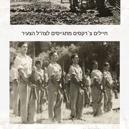
חיילים צ`רקסים מתגייסים לצה"ל הצעיר